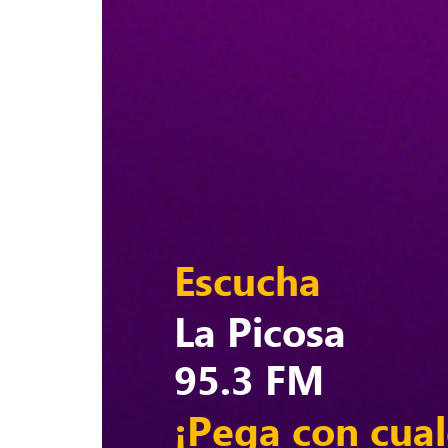
Escucha
La Picosa
95.3 FM
¡Pega con cual