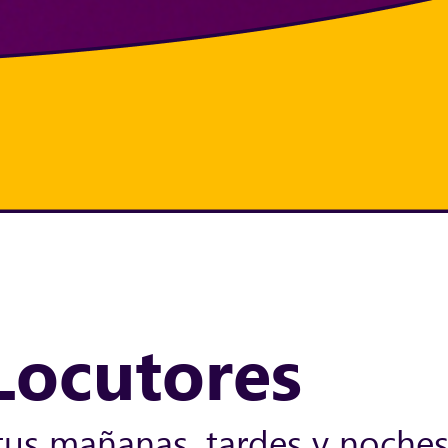
Locutores
tus mañanas, tardes y noche